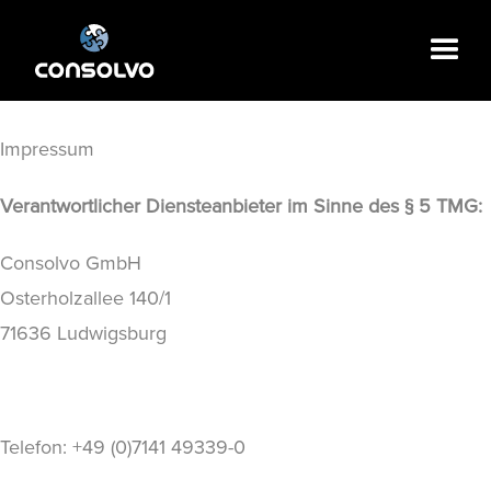
Impressum
Verantwortlicher Diensteanbieter im Sinne des § 5 TMG:
Consolvo GmbH
Osterholzallee 140/1
71636 Ludwigsburg
Telefon: +49 (0)7141 49339-0